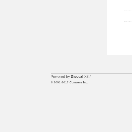
Powered by
Discuz!
X3.4
© 2001-2017
Comsenz Inc.
Template By 【未来科技】【 www.w