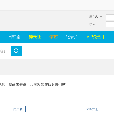
用户名
密码
日韩剧
德云社
综艺
纪录片
VIP免金币
帖子
抱歉，您尚未登录，没有权限在该版块回帖
用户名
立即注册