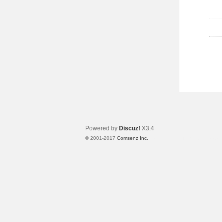
Powered by
Discuz!
X3.4
© 2001-2017
Comsenz Inc.
Template By 【未来科技】【 www.w