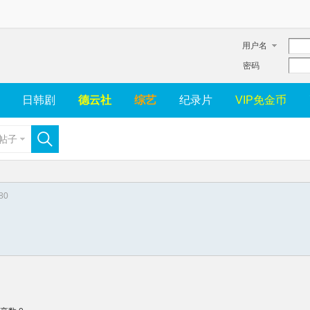
用户名
密码
日韩剧
德云社
综艺
纪录片
VIP免金币
帖子
80