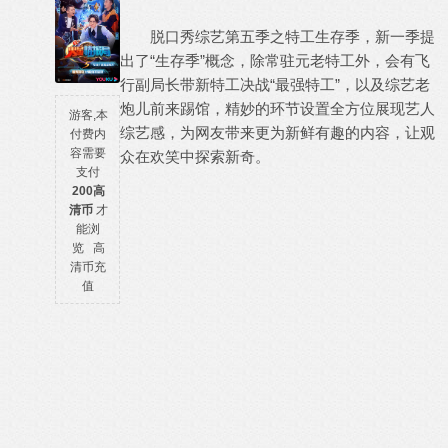
脱口秀综艺第五季之特工生存季，新一季提
出了“生存季”概念，除常驻元老特工外，会有飞
行副局长带新特工决战“最强特工”，以及综艺老
炮儿前来踢馆，精妙的环节设置全方位展现艺人
游客,本
综艺感，为网友带来更为新鲜有趣的内容，让观
付费内
容需要
众在欢笑中探索新奇。
支付
200高
清币
才
能浏
览
高
清币充
值