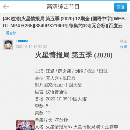
高清综艺节目
回复
[4K超清]火星情报局 第五季 (2020) 12期全 [国语中字][WEB-
DL.MP4.H265][3840PX2160P][每集约3G][无台标][百度云
看全部
1080hd
楼主
2021-6-10 16:30:00
收藏
火星情报局 第五季 (2020)
主演: 汪涵 / 薛之谦 / 刘维 / 杨迪 / 田源
类型: 真人秀 / 脱口秀
制片国家/地区: 中国大陆
语言: 汉语普通话
首播: 2020-10-09(中国大陆)
季数: 5
集数: 12
单集片长: 70分钟
又名: 火星情报局5 / 火星情报局 特工生存季